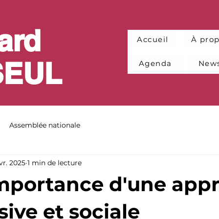
ard
Accueil
À pro
SEUL
Agenda
News
Assemblée nationale
vr. 2025
1 min de lecture
'importance d'une app
ive et sociale