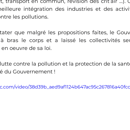
t, transport en commun, révision des crit’air …). C
illeure intégration des industries et des activit
ntre les pollutions.
tater que malgré les propositions faites, le Gou
 à bras le corps et a laissé les collectivités se
 en oeuvre de sa loi.
utte contre la pollution et la protection de la sant
ité du Gouvernement !
atic.com/video/38d39b_aed9af1124b647ac95c267816a40fcc