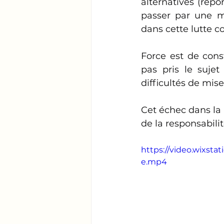
alternatives (repor
passer par une me
dans cette lutte co
Force est de cons
pas pris le sujet
difficultés de mise
Cet échec dans la l
de la responsabil
https://video.wixst
e.mp4