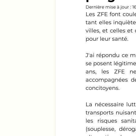
Dernière mise à jour :
1
Les ZFE font coul
tant elles inquièt
villes, et celles e
pour leur santé.
J'ai répondu ce m
se posent légitimem
ans, les ZFE ne
accompagnées de 
concitoyens.
La nécessaire lutt
transports nuisan
les risques sani
(souplesse, dérog