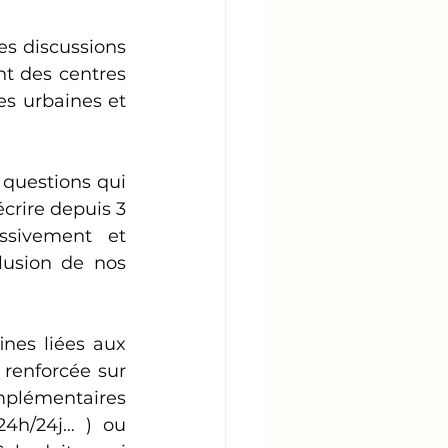
s discussions 
nt des centres 
es urbaines et 
questions qui 
crire depuis 3 
sivement et 
usion de nos 
nes liées aux 
renforcée sur 
plémentaires 
24h/24j… ) ou 