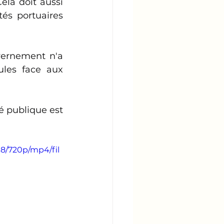
ela doit aussi 
és portuaires 
vernement n'a 
ules face aux 
é publique est 
8/720p/mp4/fil