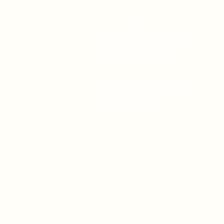
Assemblée nationale
126 rue de l'Université
75355 Paris 07 SP
Permanence parlementaire
6 Avenue Victor Hugo
76360 Barentin