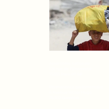
Assemblée nationale
126 rue de l'Université
75355 Paris 07 SP
Permanence parlementaire
6 Avenue Victor Hugo
76360 Barentin