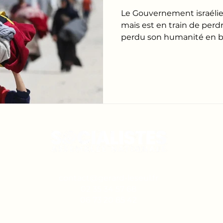
Le Gouvernement israélie
mais est en train de perdr
perdu son humanité en blo
contact@gerard-leseul.fr
02 35 34 57 68
06 73 20 85 42