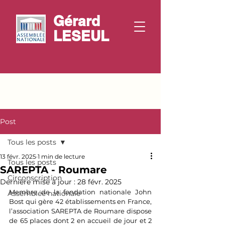
Gérard
LESEUL
Post
Tous les posts
13 févr. 2025
1 min de lecture
Tous les posts
SAREPTA - Roumare
Circonscription
Dernière mise à jour :
28 févr. 2025
Membre de la fondation nationale John 
Assemblée nationale
Bost qui gère 42 établissements en France, 
l’association SAREPTA de Roumare dispose 
de 65 places dont 2 en accueil de jour et 2 