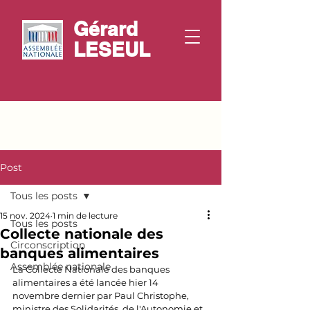
Gérard
LESEUL
Post
Tous les posts
15 nov. 2024
1 min de lecture
Tous les posts
Collecte nationale des
Circonscription
banques alimentaires
Assemblée nationale
La Collecte Nationale des banques 
alimentaires a été lancée hier 14 
novembre dernier par Paul Christophe, 
ministre des Solidarités, de l'Autonomie et 