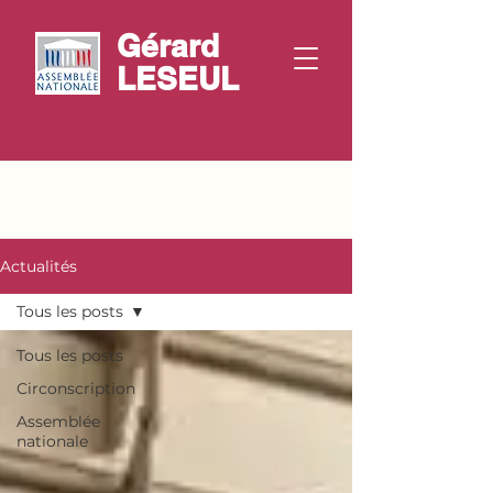
Gérard
LESEUL
Actualités
Tous les posts
Tous les posts
Circonscription
Assemblée
nationale