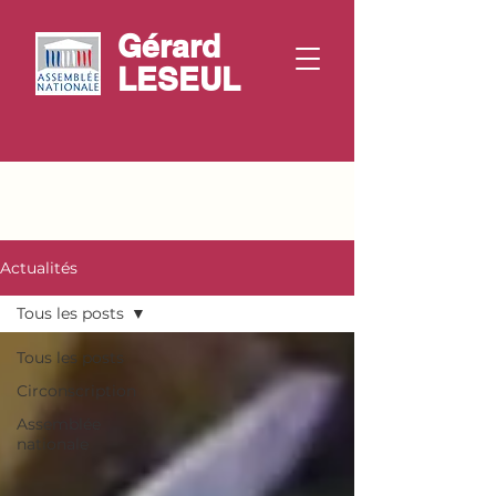
Gérard
LESEUL
Actualités
Tous les posts
Tous les posts
Circonscription
Assemblée
nationale