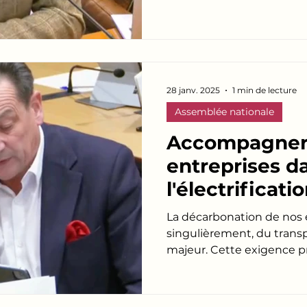
des...
28 janv. 2025
1 min de lecture
Assemblée nationale
Accompagner 
entreprises d
l'électrificati
véhicules util
La décarbonation de nos 
nécessité.
singulièrement, du transp
majeur. Cette exigence 
formes :...