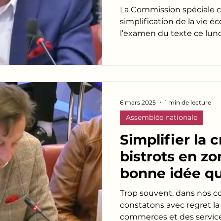
économique
La Commission spéciale c
simplification de la vi
l’examen du texte ce lundi
6 mars 2025
1 min de lecture
Assemblée nationale
Simplifier la 
bistrots en zo
bonne idée qu'
soutenir et en
Trop souvent, dans nos 
constatons avec regret l
commerces et des service