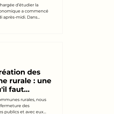
hargée d’étudier la
e économique a commencé
 après-midi. Dans...
création des
ne rurale : une
il faut
cadrer.
communes rurales, nous
a fermeture des
s publics et avec eux