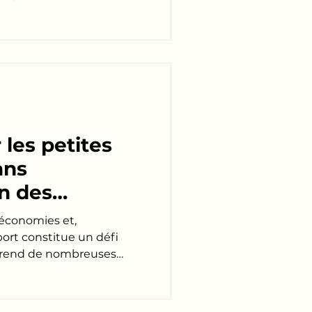
les petites
ans
on des
itaires est une
économies et,
ort constitue un défi
prend de nombreuses