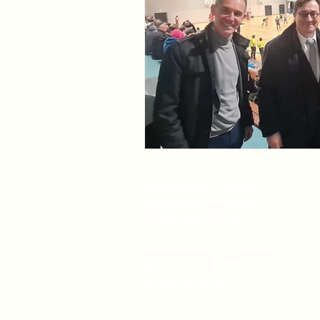
Assemblée nationale
126 rue de l'Université
75355 Paris 07 SP
Permanence parlementaire
6 Avenue Victor Hugo
76360 Barentin