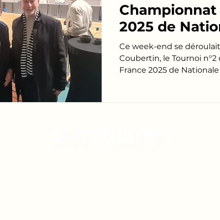
Championnat 
2025 de Natio
Hommes de H
Ce week-end se déroulait à
Salle
Coubertin, le Tournoi n°
France 2025 de Nationale
contact@gerard-leseul.fr
02 35 34 57 68
06 73 20 85 42