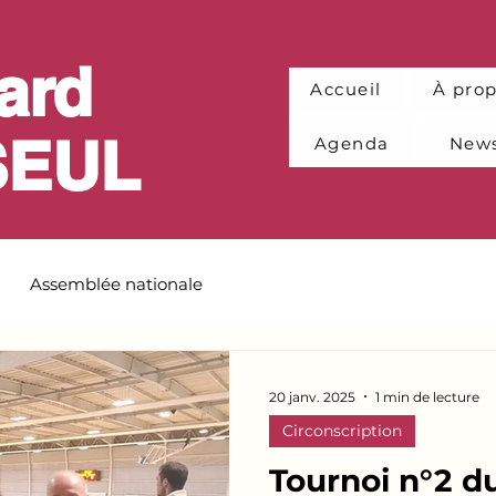
ard
Accueil
À pro
SEUL
Agenda
News
Assemblée nationale
20 janv. 2025
1 min de lecture
Circonscription
Tournoi n°2 d