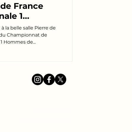
de France
nale 1
ockey en
 la belle salle Pierre de
2 du Championnat de
 1 Hommes de...
Mentions légales
©2025 Gérard LESEUL