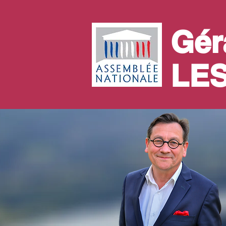
Gér
LE