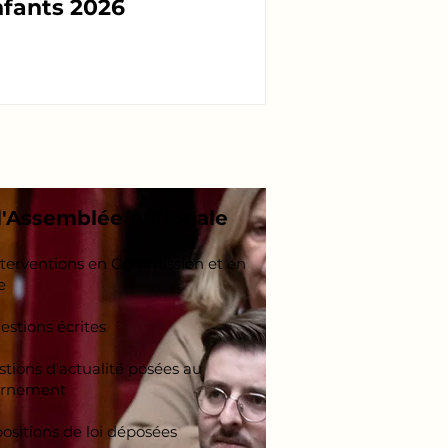
fants 2026
l'Assemblée nationale
terventions en Commission et en
e
stions écrites​
tions d'actualité posées au
rnement​
ositions de loi déposées