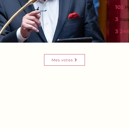
105
Pr
3
Rapp
3 24
Mes votes