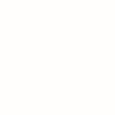
Assemblée nationale
126 rue de l'Université
75355 Paris 07 SP