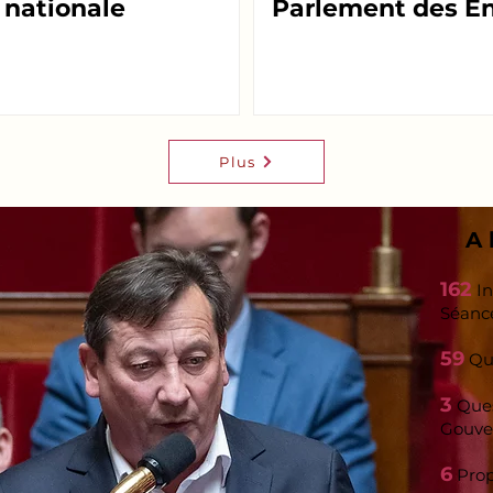
 nationale
Parlement des En
Plus
A 
162
In
Séanc
59
Que
3
Ques
Gouve
6
Prop