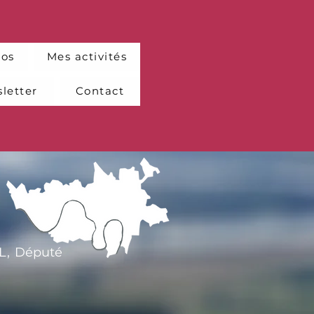
pos
Mes activités
letter
Contact
UL, Député