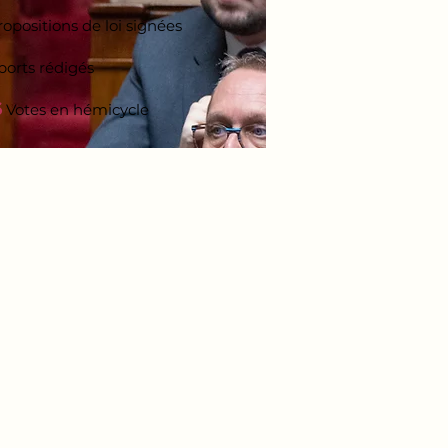
opositions de loi signées
orts rédigés
6
Votes en hémicycle