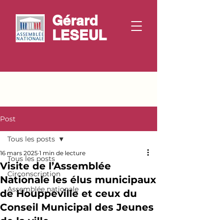
Gérard
LESEUL
Post
Tous les posts
16 mars 2025
1 min de lecture
Tous les posts
Visite de l’Assemblée
Circonscription
Nationale les élus municipaux
Assemblée nationale
de Houppeville et ceux du
Conseil Municipal des Jeunes