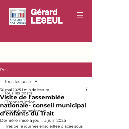
Gérard
LESEUL
Post
Tous les posts
30 mai 2025
1 min de lecture
Tous les posts
Visite de l'assemblée
Circonscription
nationale- conseil municipal
Assemblée nationale
d'enfants du Trait
Dernière mise à jour :
5 juin 2025
Très belle journée ensoleillée placée sous 