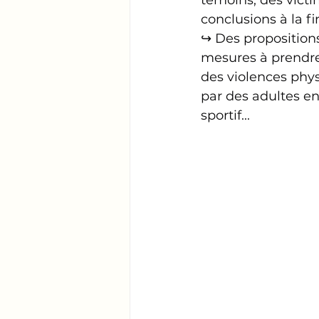
témoins, des victi
conclusions à la fi
↪️ Des proposition
mesures à prendre
des violences phy
par des adultes enc
sportif...