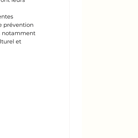
ont leurs 
entes 
e prévention 
ts notamment 
turel et 