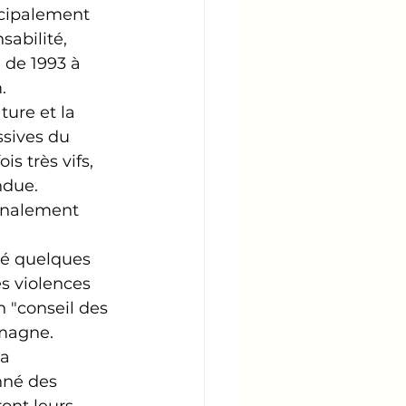
ncipalement 
sabilité, 
 de 1993 à 
.
ture et la 
sives du 
s très vifs, 
ndue. 
finalement 
sé quelques 
s violences 
n "conseil des 
emagne.
a 
nné des 