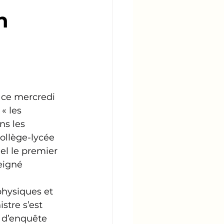
n
 ce mercredi 
« les 
ns les 
ollège-lycée 
el le premier 
eigné 
physiques et 
tre s’est 
 d’enquête 