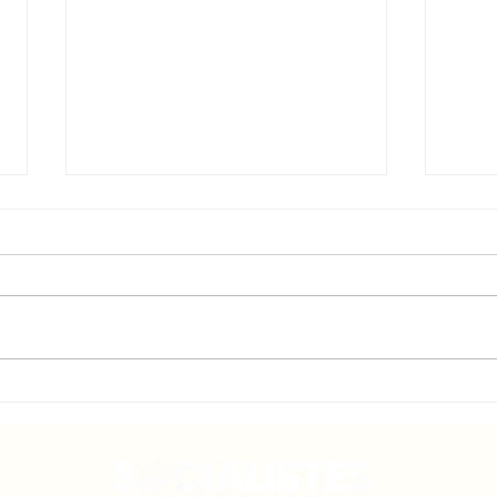
Parlement des Enfants
Vagu
2026
mes
pris
clim