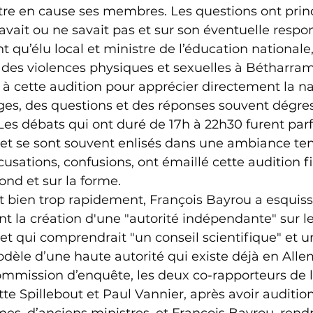
ttre en cause ses membres. Les questions ont pri
savait ou ne savait pas et sur son éventuelle respon
qu’élu local et ministre de l’éducation nationale,
re des violences physiques et sexuelles à Bétharram
r à cette audition pour apprécier directement la na
ges, des questions et des réponses souvent dégres
es débats qui ont duré de 17h à 22h30 furent parfoi
 et se sont souvent enlisés dans une ambiance te
usations, confusions, ont émaillé cette audition 
ond et sur la forme.
et bien trop rapidement, François Bayrou a esquis
 la création d'une "autorité indépendante" sur le
 et qui comprendrait "un conseil scientifique" et u
odèle d’une haute autorité qui existe déjà en All
ommission d’enquête, les deux co-rapporteurs de l
te Spillebout et Paul Vannier, après avoir auditio