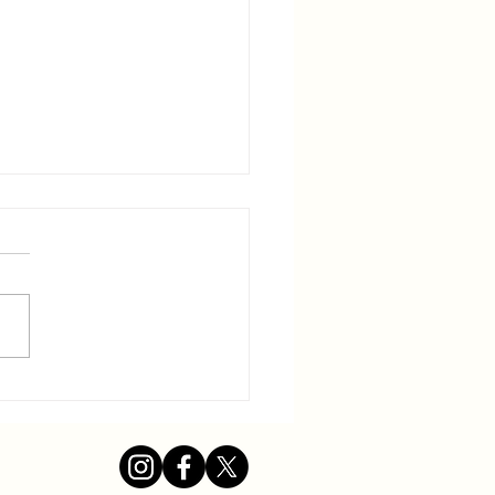
e de chaleur : des
ures doivent être
es face à l'urgence
atique