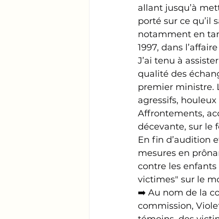
allant jusqu’à me
porté sur ce qu’il 
notamment en tant 
1997, dans l’affai
J’ai tenu à assiste
qualité des échan
premier ministre. L
agressifs, houleux
Affrontements, acc
décevante, sur le f
En fin d’audition 
mesures en prônant
contre les enfants
victimes" sur le m
➡️ Au nom de la c
commission, Violet