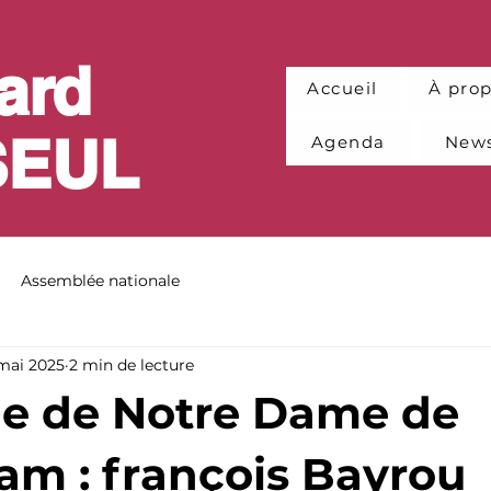
ard
Accueil
À pro
SEUL
Agenda
News
Assemblée nationale
 mai 2025
2 min de lecture
e de Notre Dame de
am : françois Bayrou