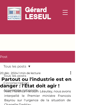
Gérard
LESEUL
Post
Tous les posts
20 déc. 2024
1 min de lecture
Tous les posts
Partout ou l'industrie est en
Circonscription
danger : l'État doit agir !
Assemblée nationale
Avec 
Florence Hérouin Léautey
, nous avons 
interpellé le Premier ministre Francois 
Bayrou sur l'urgence de la situation de 
Chapelle Darblay.