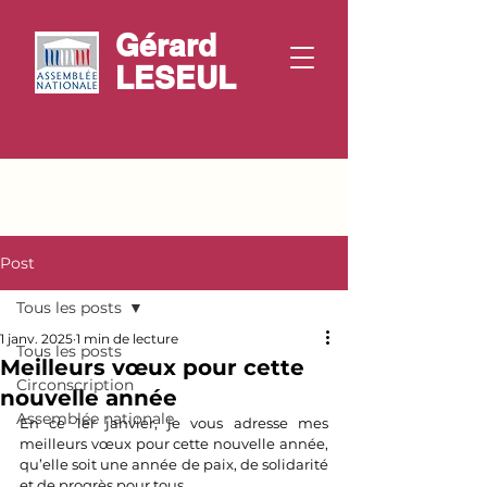
Gérard
LESEUL
Post
Tous les posts
1 janv. 2025
1 min de lecture
Tous les posts
Meilleurs vœux pour cette
Circonscription
nouvelle année
Assemblée nationale
En ce 1er janvier, je vous adresse mes 
meilleurs vœux pour cette nouvelle année, 
qu’elle soit une année de paix, de solidarité 
et de progrès pour tous.