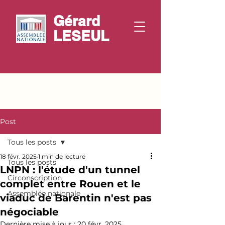
Gérard
LESEUL
Post
Tous les posts
18 févr. 2025
1 min de lecture
Tous les posts
LNPN : l'étude d'un tunnel
Circonscription
complet entre Rouen et le
Assemblée nationale
viaduc de Barentin n'est pas
négociable
Dernière mise à jour :
20 févr. 2025