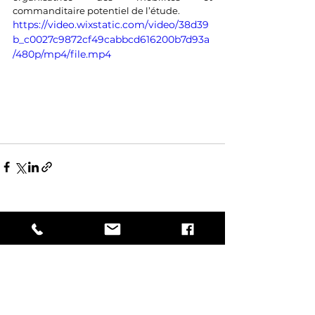
commanditaire potentiel de l’étude.
https://video.wixstatic.com/video/38d39
b_c0027c9872cf49cabbcd616200b7d93a
/480p/mp4/file.mp4
Voir tout
Posts récents