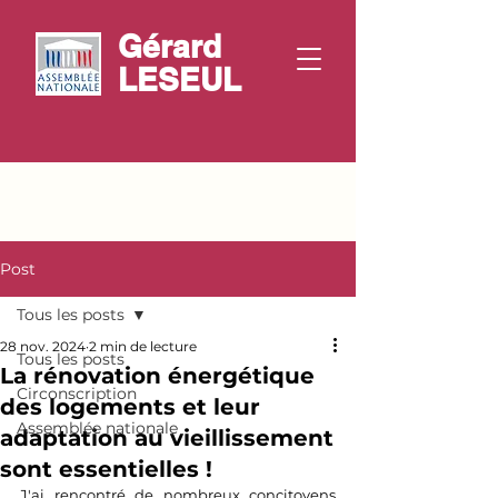
Gérard
LESEUL
Post
Tous les posts
28 nov. 2024
2 min de lecture
Tous les posts
La rénovation énergétique
Circonscription
des logements et leur
Assemblée nationale
adaptation au vieillissement
sont essentielles !
J'ai rencontré de nombreux concitoyens 