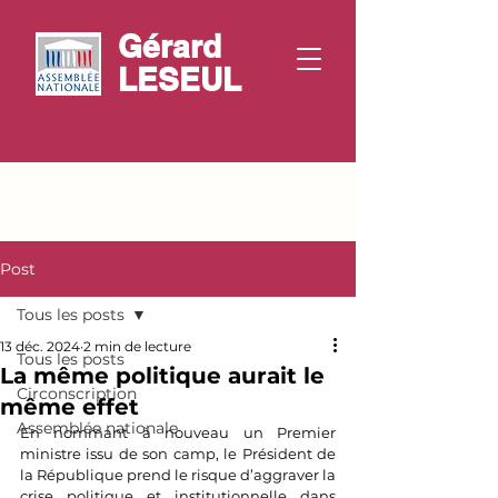
Gérard
LESEUL
Post
Tous les posts
13 déc. 2024
2 min de lecture
Tous les posts
La même politique aurait le
Circonscription
même effet
Assemblée nationale
En nommant à nouveau un Premier 
ministre issu de son camp, le Président de 
la République prend le risque d’aggraver la 
crise politique et institutionnelle dans 