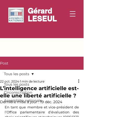
Gérard
LESEUL
Post
Tous les posts
22 oct. 2024
1 min de lecture
Tous les posts
L’intelligence artificielle est-
Circonscription
elle une liberté artificielle ?
Assemblée nationale
Dernière mise à jour :
19 déc. 2024
En tant que membre et vice-président de 
l’Office parlementaire d’évaluation des 