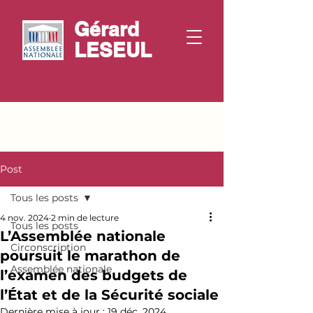
Gérard
LESEUL
Post
Tous les posts
4 nov. 2024
2 min de lecture
Tous les posts
L’Assemblée nationale
Circonscription
poursuit le marathon de
Assemblée nationale
l’examen des budgets de
l’État et de la Sécurité sociale
Dernière mise à jour :
19 déc. 2024