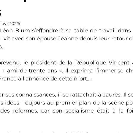
s
6 avr. 2025
Léon Blum s’effondre à sa table de travail dans
l vit avec son épouse Jeanne depuis leur retour de
s.
venu, le président de la République Vincent Au
n « ami de trente ans ». Il exprima l’immense cha
a France à l’annonce de cette mort.…
ar ses connaissances, il se rattachait à Jaurès. Il s
idées. Toujours au premier plan de la scène politi
ndes réformes, car son socialisme était à la fois