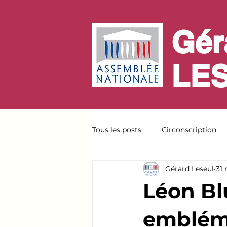
Gér
LE
Tous les posts
Circonscription
Gérard Leseul
31
Léon Bl
embléma