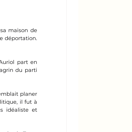
 sa maison de 
 déportation. 
riol part en 
grin du parti 
emblait planer 
que, il fut à 
 idéaliste et 