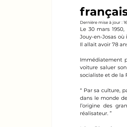
françai
Dernière mise à jour :
1
Le 30 mars 1950, 
Jouy-en-Josas où i
Il allait avoir 78 an
Immédiatement pré
voiture saluer so
socialiste et de l
“ Par sa culture, p
dans le monde des 
l’origine des gra
réalisateur. ”