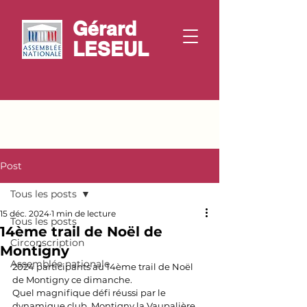
Gérard
LESEUL
Post
Tous les posts
15 déc. 2024
1 min de lecture
Tous les posts
14ème trail de Noël de
Circonscription
Montigny
Assemblée nationale
2024 participants au 14ème trail de Noël 
de Montigny ce dimanche.
Quel magnifique défi réussi par le 
dynamique club, Montigny la Vaupalière 